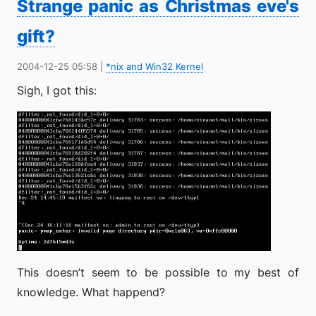
Strange panic as Christmas eve's
gift?
2004-12-25 05:58
|
*nix and Win32 Kernel
Sigh, I got this:
This doesn’t seem to be possible to my best of
knowledge. What happend?