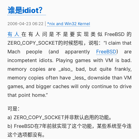
谁是idiot？
2006-04-23 06:22
|
*nix and Win32 Kernel
有人
在有人问是不是要实现类似FreeBSD的
ZERO_COPY_SOCKET的时候怒啦，说啦：“I claim that
Mach people (and apparently
FreeBSD
) are
incompetent idiots. Playing games with VM is bad.
memory copies are _also_ bad, but quite frankly,
memory copies often have _less_ downside than VM
games, and bigger caches will only continue to drive
that point home.”
可是：
a) ZERO_COPY_SOCKET并非默认启用的功能。
b) FreeBSD在7年前就实现了这个功能，某些系统至今连
这个选项都没有。