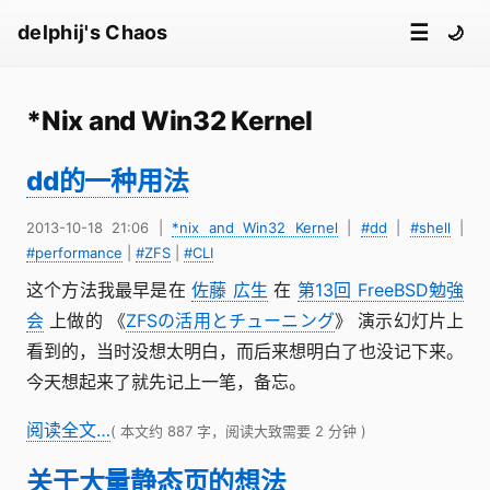
☰
delphij's Chaos
🌙
*Nix and Win32 Kernel
dd的一种用法
2013-10-18 21:06
|
*nix and Win32 Kernel
|
#dd
|
#shell
|
#performance
|
#ZFS
|
#CLI
这个方法我最早是在
佐藤 広生
在
第13回 FreeBSD勉強
会
上做的 《
ZFSの活用とチューニング
》 演示幻灯片上
看到的，当时没想太明白，而后来想明白了也没记下来。
今天想起来了就先记上一笔，备忘。
阅读全文…
( 本文约 887 字，阅读大致需要 2 分钟 )
关于大量静态页的想法