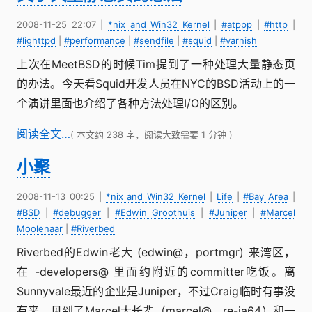
2008-11-25 22:07
|
*nix and Win32 Kernel
|
#atppp
|
#http
|
#lighttpd
|
#performance
|
#sendfile
|
#squid
|
#varnish
上次在MeetBSD的时候Tim提到了一种处理大量静态页
的办法。今天看Squid开发人员在NYC的BSD活动上的一
个演讲里面也介绍了各种方法处理I/O的区别。
阅读全文…
( 本文约 238 字，阅读大致需要 1 分钟 )
小聚
2008-11-13 00:25
|
*nix and Win32 Kernel
|
Life
|
#Bay Area
|
#BSD
|
#debugger
|
#Edwin Groothuis
|
#Juniper
|
#Marcel
Moolenaar
|
#Riverbed
Riverbed的Edwin老大 (edwin@，portmgr) 来湾区，
在 -developers@ 里面约附近的committer吃饭。离
Sunnyvale最近的企业是Juniper，不过Craig临时有事没
有来，见到了Marcel大长辈（marcel@，re-ia64）和一