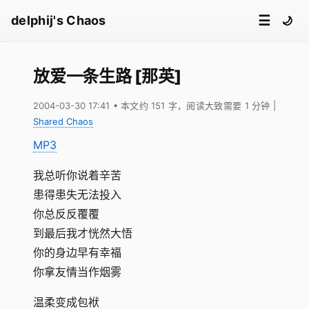
☰
delphij's Chaos
🌙
放爱一条生路 [那英]
2004-03-30 17:41
• 本文约 151 字，阅读大致需要 1 分钟
|
Shared Chaos
MP3
我总听你说着辛苦
患得患失无法投入
你总反反覆覆
到最后我才恍然大悟
你的身边早有幸福
你拿友情当作烟雾
温柔变成包袱