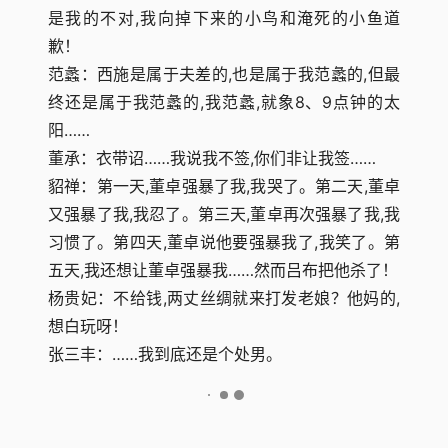
是我的不对,我向掉下来的小鸟和淹死的小鱼道
歉！
范蠡：西施是属于夫差的,也是属于我范蠡的,但最
终还是属于我范蠡的,我范蠡,就象8、9点钟的太
阳……
董承：衣带诏……我说我不签,你们非让我签……
貂禅：第一天,董卓强暴了我,我哭了。第二天,董卓
又强暴了我,我忍了。第三天,董卓再次强暴了我,我
习惯了。第四天,董卓说他要强暴我了,我笑了。第
五天,我还想让董卓强暴我……然而吕布把他杀了！
杨贵妃：不给钱,两丈丝绸就来打发老娘？他妈的,
想白玩呀！
张三丰：……我到底还是个处男。