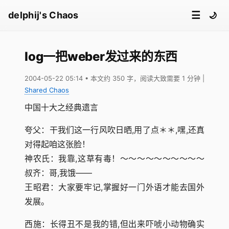
☰
delphij's Chaos
🌙
log一把weber发过来的东西
2004-05-22 05:14
• 本文约 350 字，阅读大致需要 1 分钟
|
Shared Chaos
中国十大之经典遗言
夸父：干我们这一行风吹日晒,用了点＊＊,嘿,还真
对得起咱这张脸！
神农氏：我靠,这草有毒！～～～～～～～～～～
叔齐：哥,我饿——
王昭君：大家要牢记,掌握好一门外语才能去国外
发展。
西施：长得丑不是我的错,但出来吓唬小动物确实