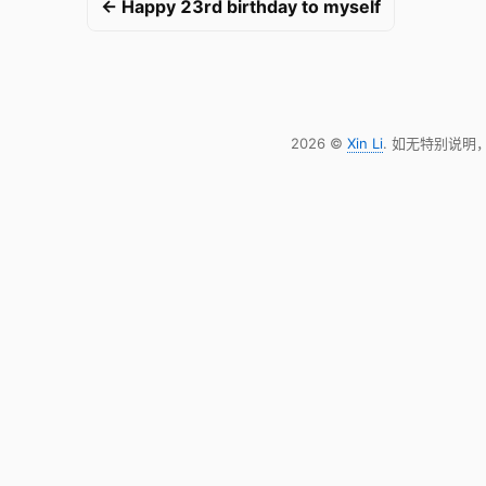
← Happy 23rd birthday to myself
2026 ©
Xin Li
. 如无特别说