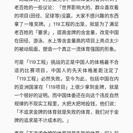
老百姓的一些议论：「世界影响大的、群众喜欢看
的项目(田径、足球等)没赢，大家不感兴趣的东西
拿了一堆奖牌。」119工程的出笼，就是为了满足
老百姓的「要求」，提高金牌的含金量，改变中国
在田径、游泳、水上等含金量高的项目上亮点太少
的被动局面，塑造一个真正一流体育强国的形象。
可是「119工程」挑战的正是中国人的体格最不合
适的比赛项目，中国人的先天体格差距注定了
「119工程」必然失败。至今为此，包括中国在内
的亚洲国家在「119项目」上很少拿到金牌，就是
一个很好的证明。而中国体委还在向这个违反自然
规律的不现实工程里，大把大把地投钱，他们说：
「不追求金牌的体育就是失败的体育，我们对于金
牌的追求是不计成本的。」