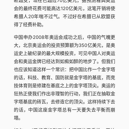
断超支，现在已超过70亿美元，据预测雅典奥运
会的最终花费可能高达120亿美元，这笔开销将使
希腊人20年喘不过气。不过好在希腊已从欧盟获
得了经费补助。
中国申办2008年奥运会成功之后，中国的气魄更
大，北京奥运会的投资预算额为350亿美元，是奥
运史上破纪录的最大规模投资，可见中国人对奥运
会和奥运金牌已经达到如痴如醉的地步了。但我们
也应该知道这样一个常识：把中国比作一个金字塔
的话，科技、教育、国防就是金字塔的基底，而竞
技体育则是修建在基底之上的金字塔顶尖。奥运的
狂热正使我们作出非理智的行动，我们正在抽取金
字塔基底的砖瓦，去修造它的顶尖。这样持续下去
的话，中国这座金字塔总有一天要失去平衡而崩
塌。