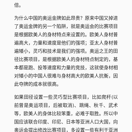
倍。
为什么中国的奥运金牌如此昂贵？原来中国又掉进
了奥运金牌的另一个陷阱，就是奥运会的比赛项目
是根据欧美人的身材特点来设置的。欧美人身材普
遍高大，力量和速度是他们的强项；亚太人身材普
遍矮小，灵巧和技术是我们的强项。奥运之王的田
径比赛项目，是根据欧美人的身材特点制定的，基
本都是跑、投等速度和力量的竞技，这就使身材相
对矮小的中国人很难与身材高大的欧美人抗衡，因
此夺牌的成本就很高。
如果田径设置一些灵巧型比赛项目，比如爬杆(以
前曾是奥运项目，后被取消)、跳绳、秋千、武术
等，欧美人的身体比较笨重，必难于取胜。所以中
国应该联合印度、印尼、日本等亚洲人口大国，向
奥运会提出修改比赛项目，多设置一些有利于亚洲