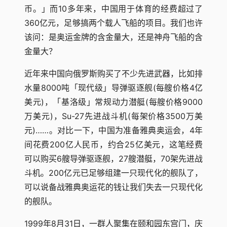
币。」而10多年来，中国用于体育的经费超过了
360亿元，足够搞两个载人飞船的项目。我们也许
该问：是奥运金牌的含金量大，还是神舟飞船的含
金量大？
近年来中国向俄罗斯购买了不少先进武器，比如排
水量8000吨「现代级」导弹驱逐舰(每艘价格4亿
美元)，「基洛级」常规动力潜艇(每艘价格9000
万美元)，Su-27先进战斗机(每架价格3500万美
元)……。对比一下，中国为准备雅典奥运会，4年
间花费200亿人民币，约合25亿美元，这笔经费
可以购买6艘导弹驱逐舰，27艘潜艇，70架先进战
斗机。200亿元已足够组建一只现代化的舰队了，
可以说备战雅典奥运花的钱让我们失去一只现代化
的舰队。
1999年8月31日，一群人聚集在颐和园东宫门，庆