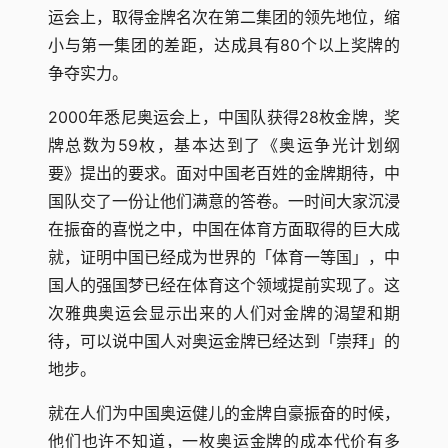
运会上，取得金牌名次在第二集团的领先地位，缩
小与第一集团的差距，达成具有80个以上奖牌的
争夺实力。
2000年悉尼奥运会上，中国队获得28枚金牌，奖
牌总数为59枚，基本达到了《奥运争光计划纲
要》提出的要求。面对中国老百姓的金牌期待，中
国队交了一份让他们满意的答卷。一时间大家沉浸
在振奋的喜悦之中，中国在体育方面取得的巨大成
就，证明中国已经成为世界的「体育一等国」，中
国人的强国梦已经在体育这个领域提前实现了。这
次雅典奥运会显示出来的人们对金牌的渴望和期
待，可以说中国人对奥运金牌已经达到「崇拜」的
地步。
就在人们为中国奥运健儿的金牌自豪振奋的时候，
他们也许不知道，一枚奥运金牌的成本代价有多