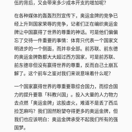
伍的背后，又会带来多少成本开支的增加呢？
在各种媒体的轰轰烈烈宣传下，奥运金牌的竞争已
经上升到国家荣辱的竞争，记者们正在编织奥运金
牌让中国赢得了世界的尊重的神话。可是他们偏偏
忘了交待一件重要的事情：体育只代表一个国家文
明进步的一个侧面，而并非全部。前苏联、前东德
的奥运金牌数都大大超过西方国家，可是前苏联、
前东德非但没有赢得世界的尊重，反而自己土崩瓦
解了。这个前车之鉴对我们来说意味着什么呢？
一个国家赢得世界的尊重要靠综合国力，而综合国
力的提升要靠「科教兴国」。投入大量的人力物力
去点燃「奥运金牌」这股虚火，难道不是丢了西瓜
捡芝麻吗？我们固然盼望夺得更多的奥运金牌，但
我们也应该明白：奥运金牌承受不起我们所有的强
国梦。