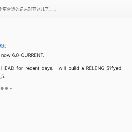
一个更合适的词来形容这儿了……
nel
s now 6.0-CURRENT.
 HEAD for recent days. I will build a RELENG_5’ifyed
_5.