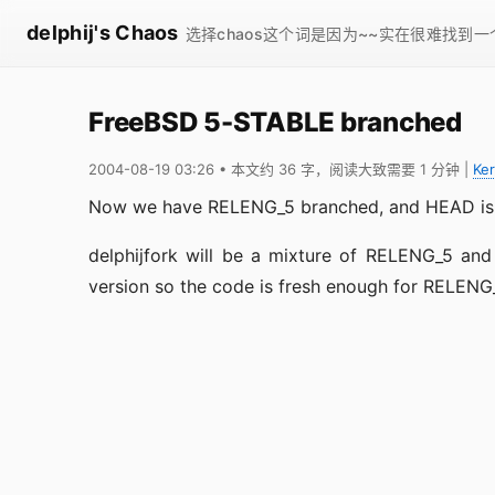
delphij's Chaos
选择chaos这个词是因为~~实在很难找到
FreeBSD 5-STABLE branched
2004-08-19 03:26
• 本文约 36 字，阅读大致需要 1 分钟
|
Ker
Now we have RELENG_5 branched, and HEAD i
delphijfork will be a mixture of RELENG_5 and
version so the code is fresh enough for RELENG