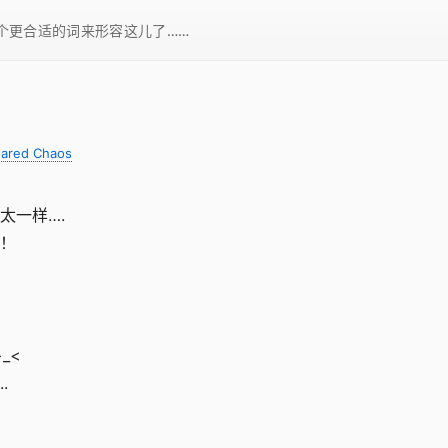
一个更合适的词来形容这儿了……
ared Chaos
太一样….
！
_<
.