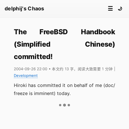
☰
delphij's Chaos
🌙
The FreeBSD Handbook
(Simplified Chinese)
committed!
2004-09-26 22:00
• 本文约 13 字，阅读大致需要 1 分钟
|
Development
Hiroki has committed it on behalf of me (doc/
freeze is imminent) today.