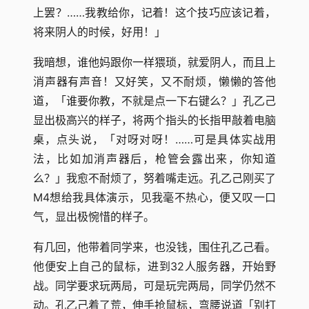
上罢？……我教给你，记着！这个技巧应该记着，
将来阴人的时候，好用！」
我暗想，谁他妈跟你一样猥琐，就爱阴人，而且上
消声器有声音！又好笑，又不耐烦，懒懒的答他
道，「谁要你教，不就是点一下右键么？」孔乙己
显出极高兴的样子，将两个指头的长指甲敲着电脑
桌，点头说，「对呀对呀！……可是具体实战用
法，比如加消声器后，枪管会露出来，你知道
么？」我愈不耐烦了，努着嘴走远。孔乙己刚买了
M4想给我具体演示，见我毫不热心，便又叹一口
气，显出极惋惜的样子。
有几回，他带着同学来，也没钱，围住孔乙己看。
他便安上自己的鼠标，进到32人服务器，开始野
战。同学要求玩两局，可是玩完两局，同学仍然不
动。孔乙己着了荒，伸手抢鼠标，弯腰说道「别打