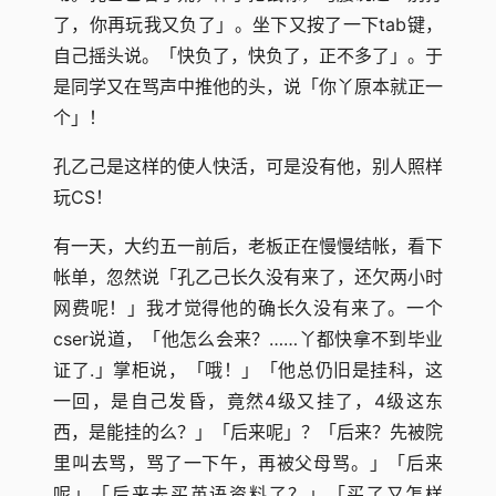
了，你再玩我又负了」。坐下又按了一下tab键，
自己摇头说。「快负了，快负了，正不多了」。于
是同学又在骂声中推他的头，说「你丫原本就正一
个」！
孔乙己是这样的使人快活，可是没有他，别人照样
玩CS！
有一天，大约五一前后，老板正在慢慢结帐，看下
帐单，忽然说「孔乙己长久没有来了，还欠两小时
网费呢！」我才觉得他的确长久没有来了。一个
cser说道，「他怎么会来？……丫都快拿不到毕业
证了.」掌柜说，「哦！」「他总仍旧是挂科，这
一回，是自己发昏，竟然4级又挂了，4级这东
西，是能挂的么？」「后来呢」？「后来？先被院
里叫去骂，骂了一下午，再被父母骂。」「后来
呢」「后来去买英语资料了？」「买了又怎样