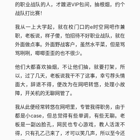
的职业战队的人，才踱进VIP包间，抽根烟，约个
战队打比赛！
我从一上大学起，就在校门口的e时空网吧作兼
职，老板说，样子傻，怕招待不好职业战队，就在
外面做点事。外面野战客户，虽然水平菜，但是骂
骂咧咧，唧唧歪歪的也不很少。
他们大都喜欢抽烟，不让他们抽，就要打架，所
以，过了几天，老板说我干不了这事，幸亏荐头情
面大，辞退不得，便改为在网吧转悠，处理小故
障，开关机的无聊网管了。
我从此便经常转悠在网吧里，专管我得职务，由于
都是小case，但总觉得有些单调，有些无聊。老
板是一副凶脸孔，网民也专心游戏，教人活泼不
得，只有孔乙己来了，才可以笑几声，所以至今还