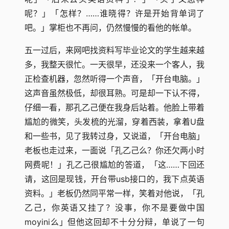
呢？」「怎样？……谁晓得？许是开始背单词了
吧。」掌柜也不再问，仍然慢慢的看他的帐单。
五一过后，来网吧找资料写毕业论文的学生越来越
多，我整天很忙。一天很早，还没来一个客人，我
正检查机器，忽然听得一个声音，「开台电脑。」
这声音虽然极低，却很耳熟。可是却一下认不得，
仔细一看，那孔乙己便在我身后站着。他脸上带着
尴尬的微笑，头发梳的光溜，穿着西装，拿着U盘
和一些书，见了我转过身，又说道，「开台电脑」
老板也走过来，一面说「孔乙己么？你还欠两小时
网费呢！」孔乙己很尴尬的答道，「这……下回还
请，这回是现钱，开台带usb接口的，我下点英语
资料。」老板仍然同平常一样，笑着对他说，「孔
乙己，你英语又挂了？没事，你不是要做中国
moyini么」但他这回却不十分分辩，单说了一句