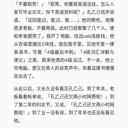
「不要取笑！」「取笑，你要是英语没挂，怎么人
家写毕业论文，你下英语资料呢？」孔乙己低声说
道，「这回能过，能过，能……」他的眼色，很像
恳求老板，不要再提。此时已经聚集了几个人，便
和老板都笑了。我开了电脑，找出usb连接线，他
从衣袋里摸出5块钱，放在我手里，见他手里一摞
英语书，写着「4级最后冲刺」「4级词汇详解与
速记」之类，原来他真的4级没过。不一会，他上
完电脑，便又在旁人的说笑声中，夹着这摞书慢慢
走出去了。
从此以后，又长久没有看见孔乙己。到了年关，老
板看着帐单说，「孔乙己还欠两小时网费呢！」到
了第二年的妇女节，又说，「孔乙己还欠两小时网
费呢！」到了五一没有说，到了年关也还没有看见
他。