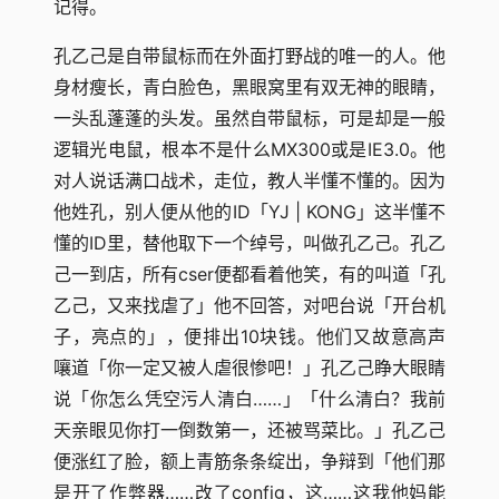
记得。
孔乙己是自带鼠标而在外面打野战的唯一的人。他
身材瘦长，青白脸色，黑眼窝里有双无神的眼睛，
一头乱蓬蓬的头发。虽然自带鼠标，可是却是一般
逻辑光电鼠，根本不是什么MX300或是IE3.0。他
对人说话满口战术，走位，教人半懂不懂的。因为
他姓孔，别人便从他的ID「YJ | KONG」这半懂不
懂的ID里，替他取下一个绰号，叫做孔乙己。孔乙
己一到店，所有cser便都看着他笑，有的叫道「孔
乙己，又来找虐了」他不回答，对吧台说「开台机
子，亮点的」，便排出10块钱。他们又故意高声
嚷道「你一定又被人虐很惨吧！」孔乙己睁大眼睛
说「你怎么凭空污人清白……」「什么清白？我前
天亲眼见你打一倒数第一，还被骂菜比。」孔乙己
便涨红了脸，额上青筋条条绽出，争辩到「他们那
是开了作弊器……改了config，这……这我他妈能