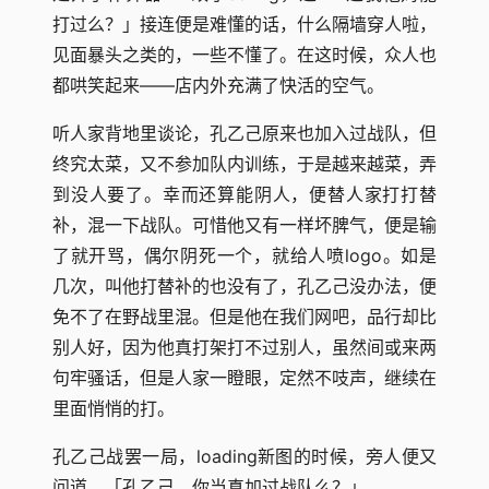
打过么？」接连便是难懂的话，什么隔墙穿人啦，
见面暴头之类的，一些不懂了。在这时候，众人也
都哄笑起来――店内外充满了快活的空气。
听人家背地里谈论，孔乙己原来也加入过战队，但
终究太菜，又不参加队内训练，于是越来越菜，弄
到没人要了。幸而还算能阴人，便替人家打打替
补，混一下战队。可惜他又有一样坏脾气，便是输
了就开骂，偶尔阴死一个，就给人喷logo。如是
几次，叫他打替补的也没有了，孔乙己没办法，便
免不了在野战里混。但是他在我们网吧，品行却比
别人好，因为他真打架打不过别人，虽然间或来两
句牢骚话，但是人家一瞪眼，定然不吱声，继续在
里面悄悄的打。
孔乙己战罢一局，loading新图的时候，旁人便又
问道，「孔乙己，你当真加过战队么？」