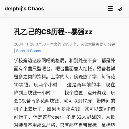
☰
delphij's Chaos
🌙
孔乙己的CS历程--暴强zz
2004-11-20 07:30
• 本文约 2658 字，阅读大致需要 6 分钟
|
Shared Chaos
学校旁边这家网吧的格局，和别处差不多：都是外
面有个曲尺型吧台，吧台里面替人结帐，预备着鲜
橙多之类的饮料。上学的人，傍晚放了学，每每花
10块钱，玩两个小时――这是两年前的事，现在
降到三块钱一小时了――找个位置，点开游戏，玩
会CS,若肯多花两块钱，就可以到17屏，带隔间的
机子上去玩了，如果再多花点钱，就可以去VIP包
间玩了，但是这些cser，多是32人野战的，大抵
对装备不用那么严格，只有那些自带鼠标，鼠标垫