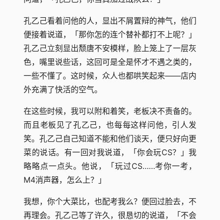
孔乙己看着问他的人，显出不屑置辩的神气，他们
便接着说道，「那你怎的连个替补都打不上呢？」
孔乙己立刻显出颓唐不安模样，脸上笼上了一层灰
色，嘴里说些话，这回可是全是怀才不遇之类的，
一些不懂了。这时候，众人也都哄笑起来――店内
外充满了快活的空气。
在这些时候，我可以附和着笑，老板决不责备的。
而且老板见了孔乙己，也每每这样问他，引人发
笑。孔乙己自己知道不能和他们谈天，便只好向更
菜的说话。有一回对我说道，「你会玩CS？」我
略略点一点头。他说，「玩过CS……考你一考，
M4消声器，怎么上？」
我想，你个大菜比，也配考我么？便回过脸去，不
再理会。孔乙己等了许久，很恳切的说道，「不会