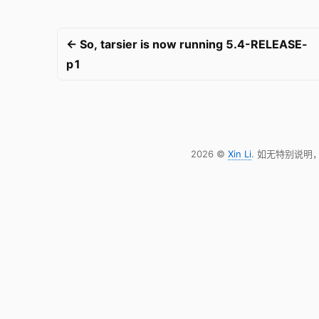
← So, tarsier is now running 5.4-RELEASE-
p1
2026 ©
Xin Li
. 如无特别说