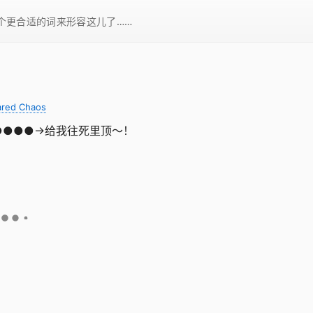
一个更合适的词来形容这儿了……
ared Chaos
●●●●●→给我往死里顶～！