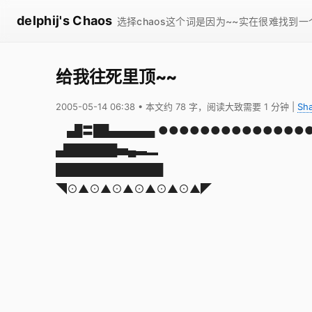
delphij's Chaos
选择chaos这个词是因为~~实在很难找到
给我往死里顶~~
2005-05-14 06:38
• 本文约 78 字，阅读大致需要 1 分钟
|
Sh
▄█〓██▄▄▄▄▄▄ ●●●●●●●●●●●●●
▄███████▅▄▃▂
██████████████
◥⊙▲⊙▲⊙▲⊙▲⊙▲⊙▲◤