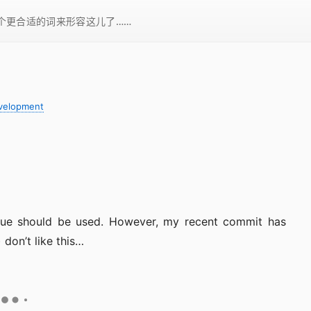
一个更合适的词来形容这儿了……
velopment
ue should be used. However, my recent commit has
 don’t like this…