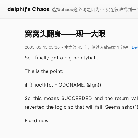
delphij's Chaos
选择chaos这个词是因为~~实在很难找到
窝窝头翻身——现一大眼
2005-05-15 05:30
• 本文约 45 字，阅读大致需要 1 分钟
|
De
So I finally got a big pointyhat…
This is the point:
if (!_ioctl(fd, FIODGNAME, &fgn))
So this means SUCCEEDED and the return val
reverted the logic so that will fail. Seems sshd(1)
Fixed now.