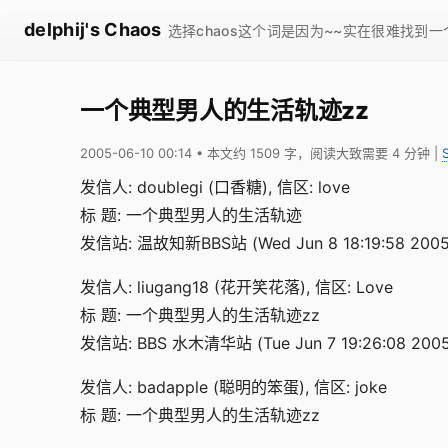
delphij's Chaos
选择chaos这个词是因为~~实在很难找到
一个典型男人的生活轨迹zz
2005-06-10 00:14
• 本文约 1509 字，阅读大致需要 4 分钟
|
发信人: doublegi (口香糖), 信区: love
标 题: 一个典型男人的生活轨迹
发信站: 温故知新BBS站 (Wed Jun 8 18:19:58 200
发信人: liugang18 (花开笑花落), 信区: Love
标 题: 一个典型男人的生活轨迹zz
发信站: BBS 水木清华站 (Tue Jun 7 19:26:08 200
发信人: badapple (聪明的笨蛋), 信区: joke
标 题: 一个典型男人的生活轨迹zz