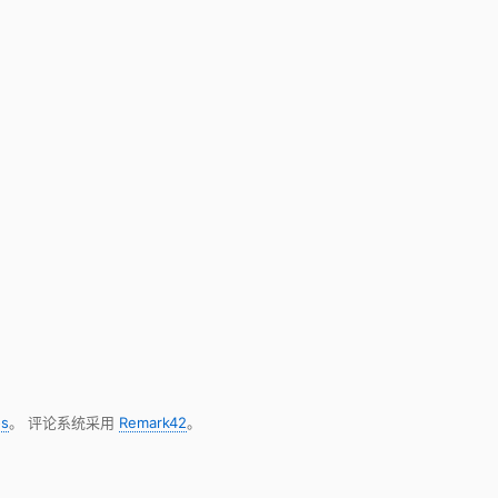
s
。 评论系统采用
Remark42
。