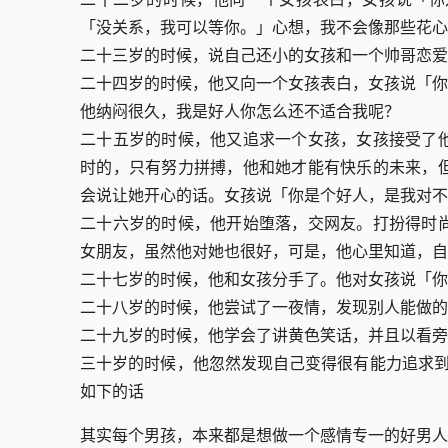
「没关系，我可以等你。」心想，我不会像那些花心
二十三岁的时候，说自己还小的女孩和一个帅哥恋爱
二十四岁的时候，他又向一个女孩表白，女孩说「你
他纳闷很久，我是好人你怎么还不适合我呢？
二十五岁的时候，他又追求一个女孩，女孩接受了
时的，只有努力拼搏，他和她才能有快乐的未来，
会说让她开心的话。女孩说「你是个好人，是我对不
二十六岁的时候，他开始堕落，交网友。打扮得时
女朋友，虽然他对她也很好，可是，他心里知道，自
二十七岁的时候，他和女孩分手了。他对女孩说「你
二十八岁的时候，他尝试了一夜情，发现别人能做的
二十九岁的时候，他学会了讲黄色笑话，并且以看旁
三十岁的时候，他忽然发现自己变得很有能力追求到
如下的话
其实每个男孩，本来都是想做一个感情专一的好男人