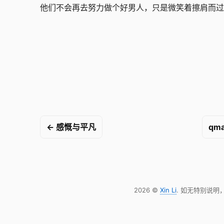
他们不会再去努力做个好男人，只是微笑着擦肩而过
← 感慨与平凡
qm
2026 ©
Xin Li
. 如无特别说