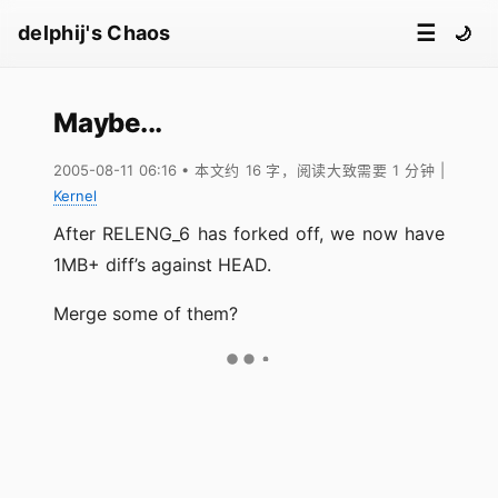
☰
delphij's Chaos
🌙
Maybe...
2005-08-11 06:16
• 本文约 16 字，阅读大致需要 1 分钟
|
Kernel
After RELENG_6 has forked off, we now have
1MB+ diff’s against HEAD.
Merge some of them?