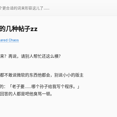
一个更合适的词来形容这儿了……
厌的几种帖子zz
ared Chaos
来？再说，请别人帮忙还这么横？
茨都不敢说微软的东西他都会，别说小小的版主
样的：「老子要……哪个孙子给我写个程序。」
回答的人都是吧他臭骂一顿。