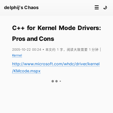
☰
delphij's Chaos
🌙
C++ for Kernel Mode Drivers:
Pros and Cons
2005-10-22 00:24
• 本文约 1 字，阅读大致需要 1 分钟
|
Kernel
http://www.microsoft.com/whdc/driver/kernel
/KMcode.mspx