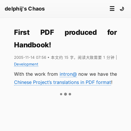
☰
delphij's Chaos
🌙
First PDF produced for
Handbook!
2005-11-14 07:56
• 本文约 15 字，阅读大致需要 1 分钟
|
Development
With the work from
intron@
now we have the
Chinese Project’s translations in PDF format
!