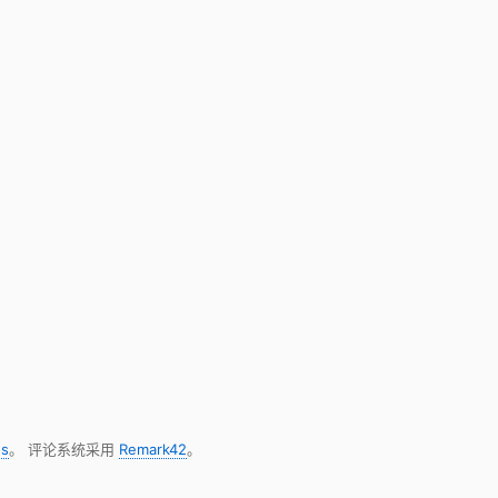
s
。 评论系统采用
Remark42
。