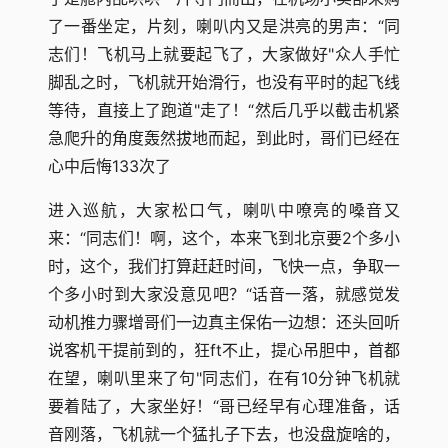
了一番坐定，片刻，喇叭内又是洪亮的男声：“同
志们！飞机马上就要起飞了，大家做好"众人手忙
脚乱之时，飞机就开始滑行，也没有平时的起飞线
等待，直接上了跑道"走了！“然后几乎以截击机紧
急爬升的角度轰然拔地而起，到此时，哥们已经在
心中后悔133次了
进入巡航，大家松口气，喇叭中嘹亮的嗓音又
来：“同志们！啊，这个，本来飞到北京要2个多小
时，这个，我们打算赶赶时间，飞快一点，争取一
个多小时到大家没意见吧？“话音一落，就感觉发
动机推力骤增哥们一边真主保佑一边想：还头回听
说客机干提前到的，狂ft不止，提心吊胆中，首都
在望，喇叭里来了句"同志们，在有10分钟飞机就
要着陆了，大家坐好！“哥已经早有心理准备，话
音刚落，飞机就一个猛扎子下去，也没盘旋啥的，