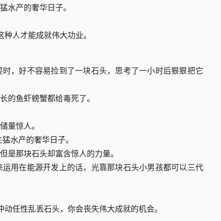
猛水产的奢华日子。
往这种人才能成就伟大功业。
耍时，好不容易捡到了一块石头，思考了一小时后狠狠把它
长的鱼虾螃蟹都给毒死了。
储量惊人。
生猛水产的奢华日子。
但是那块石头却富含惊人的力量。
来运用在能源开发上的话，光靠那块石头小男孩都可以三代
事冲动任性乱丢石头，你会丧失伟大成就的机会。