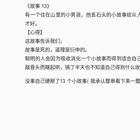
《故事 13》
有一个住在山里的小男孩，他丢石头的小故事给众
才好。
【心得】
这故事告诉我们，
故事是死的，道理是衍申的。
聪明的人会因为吸收消化一个小故事而得到适合自
敲昏头而瞎起哄，搞了半天也不知道自己得到什么收
没事自己硬掰了13 个小故事( 我承认整串看下来一整