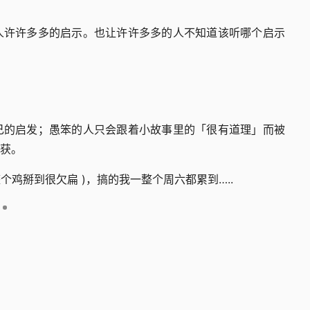
人许许多多的启示。也让许许多多的人不知道该听哪个启示
己的启发；愚笨的人只会跟着小故事里的「很有道理」而被
获。
个鸡掰到很欠扁 )，搞的我一整个周六都累到…..