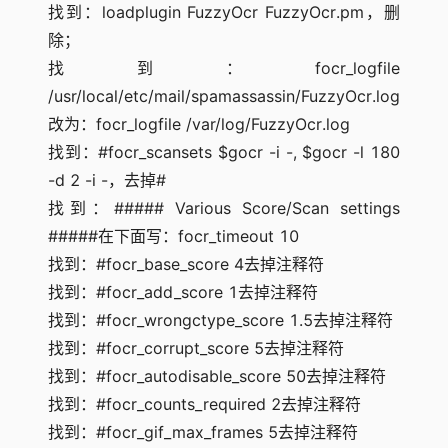
找到：loadplugin FuzzyOcr FuzzyOcr.pm，删
除；
找到：focr_logfile
/usr/local/etc/mail/spamassassin/FuzzyOcr.log
改为：focr_logfile /var/log/FuzzyOcr.log
找到：#focr_scansets $gocr -i -, $gocr -l 180
-d 2 -i -，去掉#
找到：##### Various Score/Scan settings
#####在下面写：focr_timeout 10
找到：#focr_base_score 4去掉注释符
找到：#focr_add_score 1去掉注释符
找到：#focr_wrongctype_score 1.5去掉注释符
找到：#focr_corrupt_score 5去掉注释符
找到：#focr_autodisable_score 50去掉注释符
找到：#focr_counts_required 2去掉注释符
找到：#focr_gif_max_frames 5去掉注释符