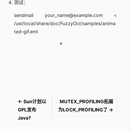
测试：
sendmail your_name@example.com <
/usr/local/share/doc/FuzzyOcr/samples/anima
ted-gif.eml
← Sun计划以
MUTEX_PROFILING拓展
GPL发布
为LOCK_PROFILING了 →
Java?