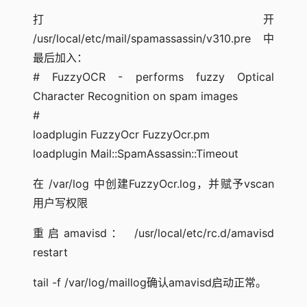
打开
/usr/local/etc/mail/spamassassin/v310.pre 中
最后加入：
# FuzzyOCR - performs fuzzy Optical
Character Recognition on spam images
#
loadplugin FuzzyOcr FuzzyOcr.pm
loadplugin Mail::SpamAssassin::Timeout
在 /var/log 中创建FuzzyOcr.log，并赋予vscan
用户写权限
重启amavisd： /usr/local/etc/rc.d/amavisd
restart
tail -f /var/log/maillog确认amavisd启动正常。