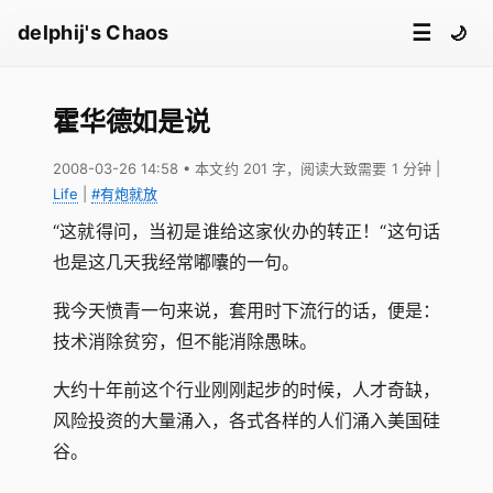
☰
delphij's Chaos
🌙
霍华德如是说
2008-03-26 14:58
• 本文约 201 字，阅读大致需要 1 分钟
|
Life
|
#有炮就放
“这就得问，当初是谁给这家伙办的转正！“这句话
也是这几天我经常嘟囔的一句。
我今天愤青一句来说，套用时下流行的话，便是：
技术消除贫穷，但不能消除愚昧。
大约十年前这个行业刚刚起步的时候，人才奇缺，
风险投资的大量涌入，各式各样的人们涌入美国硅
谷。