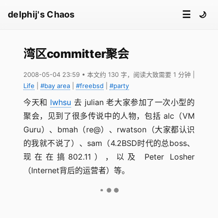
☰
delphij's Chaos
🌙
湾区committer聚会
2008-05-04 23:59
• 本文约 130 字，阅读大致需要 1 分钟
|
Life
|
#bay area
|
#freebsd
|
#party
今天和
lwhsu
去 julian 老大家参加了一次小型的
聚会，见到了很多传说中的人物，包括 alc（VM
Guru）、bmah（re@）、rwatson（大家都认识
的我就不说了）、sam（4.2BSD时代的总boss、
现在在搞802.11），以及 Peter Losher
（Internet背后的运营者）等。