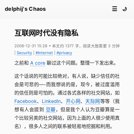
☰
delphij's Chaos
🌙
互联网时代没有隐私
2008-12-31 15:28
• 本文约 1377 字，阅读大致需要 3 分钟
|
Security
|
#Internet
|
#privacy
之前和
A core
聊过这个问题。整理一下发出来。
这个话说的可能比较绝对，有人说，缺少信任的社
会是可悲的—-而我想说的是，现今，被过度滥用
的信任则是可怕的。通过各式各样的社交网站，如
Facebook
、
LinkedIn
、
开心网
、
天际网
等等（我
想有人会提到
豆瓣
，但是我个人认为豆瓣算是一
个比较另类的社交网站，因为上面的人很少使用真
名），很多人之间的联系被轻易地挖掘和利用。