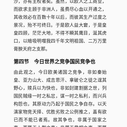
沙，亦有主权者矣。虽然，以欧人之工商业，
而欲求主顾于非洲人，虽费尽心血以开通之，
其收效必在百数十年以后，而彼其生产过度之
景况，殆不可终日。于是欧人益大窘，于是皇
皇四顾，茫茫大地，不得不瞬其鹰目，涎其虎
口，以暗吸明噬我四千年文明祖国、二万万里
膏腴天府之支那。
第四节 今日世界之竞争国民竞争也
由此观之，今日欧美诸国之竞争，非如秦始
皇、亚力山大、成吉思汗、拿破仑之徒之逞其
野心，赎兵以为快也，非如封建割据之世，列
国民贼缘一时之私忿，谋一时之私利，而兴兵
构怨也，其原动力乃起于国民之争自存。以天
演家物竞天择、优胜劣败之公例推之，盖有欲
已而不能已者焉。故其争也，非属于国家之