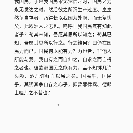
我国民，于是我国民永无觉悟之时，国民之力
永无发达之时，然后彼之所谓生产过度、皇皇
然争自存者，乃得长以我国为外府，而无复忧
矣，此欧洲人之志也。呜呼！我国民其有知此
者乎？苟其未知，吾愿其思所以知之；苟其已
知，吾愿其思所以行之。行之维何？曰仍在国
民力而已。国民何以能有力？力也者，非他人
所能与我，我自有之而自伸之，自求之而自得
之者也。彼欧洲国民之能有力，盖不知掷几许
头颅、洒几许鲜血以易之矣。国民乎，国民
乎，其犹其争自存之心乎，抑曾菲律宾、德郎
士哇儿之不若也？