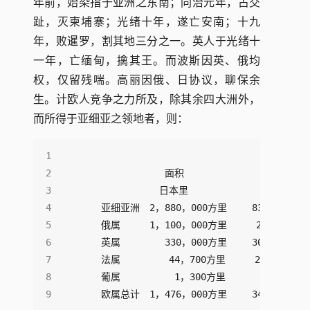
年前，始染指于亚洲之东南；同治元年，占交
趾，灭柬埔寨；光绪十年，遂亡安南；十九
年，败暹罗，割其地三分之一。英人于光绪十
一年，亡缅甸，擒其王。而波斯因英、俄均
权，仅留残喘。高丽因俄、日协议，聊保余
生。计欧人竞争之力所及，除其余四大洲外，
而所得于亚细亚之领地者，则：
    欧属总计　1，476，000方里　　 343，000，0