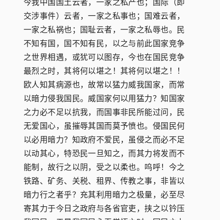
今我中国国土云者，一家之私产也；国际（即
交涉事件）云者，一家之私事也；国难云者，
一家之私祸也；国耻云者，一家之私辱也。民
不知有国，国不知有民，以之与前此国家竞争
之世界相遇，或犹可以图存，今也在国民竞争
最烈之时，其将何以堪之！其将何以堪之！！
欧人知其病源也，故常以猛力威我国家，而常
以暗力侵我国民。威国家何以用猛力？知国家
之力必不足以抗我，而国事非民所能过问，民
无爱国心，虽摧辱其国而莫予愤也。侵国民何
以必用暗力？知政府不爱民，虽侵之而必不足
以动其心，特恐民一旦知之，而其力将发而不
能制，故行之以阴，受之以柔也。呜呼！今之
铁路、矿务、关税、租界、传教之事，非皆以
暗力行之者乎？充其利用暗力之极量，必至尽
寄其力于今日之政府与各省官吏，挟之以钤压