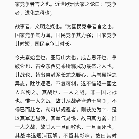
家竞争者言之也。近世欧洲大家之论曰：“竞争
者，进化之母也；
战事者，文明之媒也。“为国民竞争者言之也。
国家竞争其力薄，国民竞争其力强；国家竞争
其时短，国民竞争其时长。
今夫秦始皇也，亚历山大也，成吉思汗也，拿
破仑也，古今东西史乘所称武功最盛之人也，
其战也，皆出自封豕长蛇之野心，席卷囊括之
异志，眈眈逐逐，不复可制，遂不惜驱一国之
人以殉之。其战也，一人之战，非一国之战
也。惟一人之战，故其从战者皆迫于号令，不
得已而赴之，苟可以规避者，则获免为幸，是
以其军志易涣，其军气易馁，故曰其力弱；惟
一人之战，故其人一旦而败也，一旦而死也，
其战事遂烟消瓦解，不留其影响，故曰其时