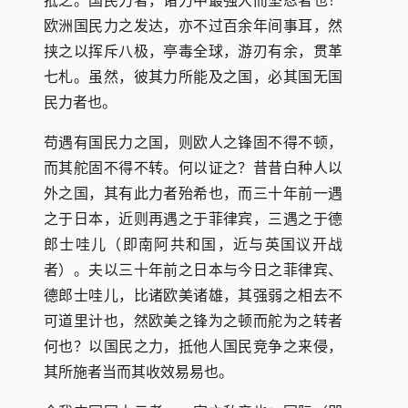
抵之。国民力者，诸力中最强大而坚忍者也！
欧洲国民力之发达，亦不过百余年间事耳，然
挟之以挥斥八极，亭毒全球，游刃有余，贯革
七札。虽然，彼其力所能及之国，必其国无国
民力者也。
苟遇有国民力之国，则欧人之锋固不得不顿，
而其舵固不得不转。何以证之？昔昔白种人以
外之国，其有此力者殆希也，而三十年前一遇
之于日本，近则再遇之于菲律宾，三遇之于德
郎士哇儿（即南阿共和国，近与英国议开战
者）。夫以三十年前之日本与今日之菲律宾、
德郎士哇儿，比诸欧美诸雄，其强弱之相去不
可道里计也，然欧美之锋为之顿而舵为之转者
何也？以国民之力，抵他人国民竞争之来侵，
其所施者当而其收效易易也。