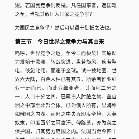
短。若国民竞争则反是。凡任国事者，遇国难
之至，当视其敌国为国家之竞争乎？
为国民之竞争乎？然后可以语于御抵之法也。
第三节 今日世界之竞争力与其由来
呜呼，世界竞争之运，至今日而极矣！其原动
力发始于欧洲，转战突进，盘若旋风，疾若掣
电，倏忽叱咤，而遍于全球。试一披地图，世
界六大陆，白色人种已有其五，所余者惟亚细
亚一洲而已。而此亚细亚者，其面积二分之
一，人口十分之四，已属白人肘腋之物。盖自
洲之中部至北部全体，已为俄人所有，里海殆
如俄国之内湖。南部之中央五印度全境，为英
奴隶，印度西邻之阿富汗、俾路芝，亦为英之
保护国，归其势力范围之内。法国当距今四十