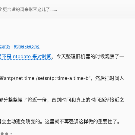
一个更合适的词来形容这儿了……
curity
|
#timekeeping
不是 ntpdate 来对时间
。今天整理旧机器的时候观察了一
p(net time /setsntp:“time-a time-b”，然后把时间人
部分整整慢了将近一倍，直到时间和真正的时间逐渐接近之
也是会主动避免跳变的。这里就不再强调这样做的重要性了。