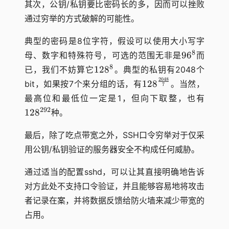
其次，公钥/私钥要比密码长的多，因而可以挫败
通过穷举的方式破解的可能性。
典型的密码是8位字符，假设可以使用大小写字
96^8
8
9
6
母、数字和特殊符号，可选的范围无非是
而
128^8
8
12
8
已，我们不妨算它
。典型的私钥有2048个
2048
128^{2048
12
8
bit，如果按7个来分组的话，有
。当然，
7
\over 7}
最高位和最低位一定是1，但向下取整，也有
128^{292}
292
12
8
种。
最后，除了吃点带宽之外，SSH口令穷举对于仅采
用公钥/私钥验证的服务器安全不构成任何威胁。
通过适当的配置sshd，可以让其直接明确地告诉
对方此处不支持口令验证，并且能够容易地将攻击
者记录在案，并将数据反馈给防火墙来减少带宽的
占用。