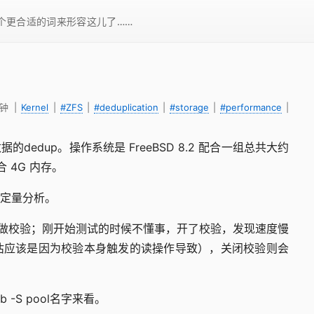
一个更合适的词来形容这儿了……
分钟
|
Kernel
|
#ZFS
|
#deduplication
|
#storage
|
#performance
|
edup。操作系统是 FreeBSD 8.2 配合一组总共大约
配合 4G 内存。
定量分析。
，不做校验；刚开始测试的时候不懂事，开了校验，发现速度慢
估应该是因为校验本身触发的读操作导致），关闭校验则会
-S pool名字来看。