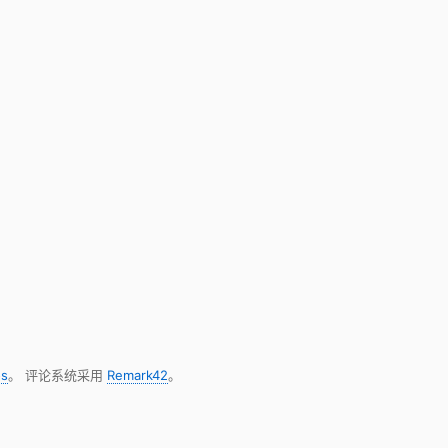
s
。 评论系统采用
Remark42
。