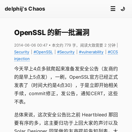
☰
delphij's Chaos
🌙
OpenSSL 的新一批漏洞
2014-06-06 00:47
• 本文约 779 字，阅读大致需要 2 分钟
|
Security
|
#OpenSSL
|
#Security
|
#vulnerability
|
#CCS
injection
今天早上4点多就爬起来准备发安全公告（友商约
的是早上5点发），一刷，OpenSSL官方已经正式
发表了（时间大约是4点30），于是立即开始相关
手续，commit修正，发公告，通知CERT，这些
不表。
总体来说，这次安全公告比之前 Heartbleed 那回
要有序的多，这主要归功于上回大家的声讨以及
Solar Designer 同学做的友商提前告知列表。大