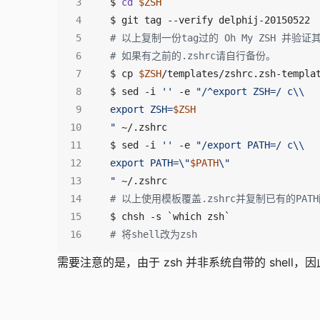
$ 
cd
$ZSH
# 以上复制一份tag过的 Oh My ZSH 并验
# 如果有之前的.zshrc请自行备份。
$ cp 
$ZSH
$ sed -i 
''
 -e 
export ZSH=
$ZSH
"
$ sed -i 
''
 -e 
export PATH=\"
$PATH
"
# 以上使用模板覆盖.zshrc并复制已有的PAT
$ chsh -s 
`
which zsh
`
# 将shell改为zsh
需要注意的是，由于 zsh 并非系统自带的 shell，因