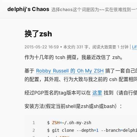
delphij's Chaos
选择chaos这个词是因为~~实在很难找到
换了zsh
2015-05-22 16:59
• 本文约 331 字，阅读大致需要 1 分钟
|
Li
作为十几年的 tcsh 拥趸，我最近改信了 zsh。
基于
Robby Russell 的 Oh My ZSH
搞了一套自己
的配置，其外观、行为大致与我之前的 csh 配置相
经过PGP签名的tag版本可以在
这里
找到（请自行使
安装方法(假定当前shell是zsh或sh或bash）：
$ 
ZSH
=
$ git clone --depth
=
1
 --branch
=
delph