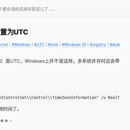
一个更合适的词来形容这儿了……
设置为UTC
ernel
|
#Windows
|
#UTC
|
#time
|
#Windows 10
|
#registry
|
#dual
是UTC，Windows上并不是这样。多系统并存时这会带
：
ntControlSet\\Control\\TimeZoneInformation" /v RealTimeI
本地时间了。