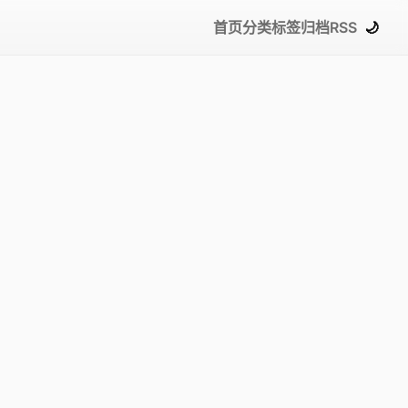
首页
分类
标签
归档
RSS
🌙
sUniversal /d 1 /t REG\_QWORD /f