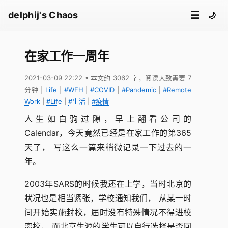
☰
delphij's Chaos
🌙
在家工作一周年
2021-03-09 22:22
• 本文约 3062 字，阅读大致需要 7
分钟
|
Life
|
#WFH
|
#COVID
|
#Pandemic
|
#Remote
Work
|
#Life
|
#生活
|
#疫情
人生如白驹过隙，早上翻看公司的
Calendar，今天竟然已经是在家工作的第365
天了， 写这么一篇来稍微记录一下过去的一
年。
2003年SARS的时候我还在上学，当时北京的
状况也是相当紧张，学校通知我们， 从某一时
间开始实施封校，届时没有特殊情况不得进校
离校， 而北京生源的学生可以自行选择是否回