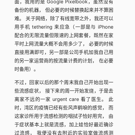
面，我用的是 Google Pixelbook，虽然没有
备份的机器， 但必要的时候替换起来并不算困
难。 关于网络，除了有线宽带之外，我还可以
用手机 tethering 来应急（一部是与 iPhone
配合的无限流量但限速的上网套餐，既然在家
平时上网流量大概不会用多少了， 必要的时候
直接用满即可，另一部是公司手机加我自己用
的另一家运营商的按流量计费的计划， 在必要
时备用）。
不过，回家以后的那个周末我自己开始出现一
些流感症状， 接下来的周一开始发烧，于是去
离家不远的一家 urgent care 看了医生。 此
时，湾区的疫情已经有些风声鹤唳的感觉， 而
这家诊所用于流感检测的咽拭子恰好用完， 由
于症状基本上就是流感，加上娃恰好最近确诊
过流感， 我便没有去附近的实验室做流感测