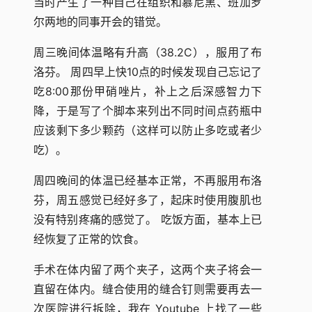
当时产生了一种自己在组织和慕尼黑、班加罗
尔两地的同事开会的错觉。
周三晚间体温略有升高（38.2C），服用了布
洛芬。 周四早上快10点的时候发现自己忘记了
吃8:00那份甲硝唑片，补上之后深感智力下
降，于是写了个脚本来列出不同时间点药瓶中
应该剩下多少颗药（这样可以防止多吃或者少
吃）。
周四晚间的体温已经基本正常，不再服用布洛
芬，周五感觉已经好多了，起床时使用腹肌也
没有特别疼痛的感觉了。 吃饭方面，基本上已
经恢复了正常的饮食。
手术在体内留了两个夹子，这两个夹子将会一
直留在体内。缝合使用的缝合钉则需要再去一
次医院进行拆除，我在 Youtube 上找了一些