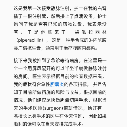
这是我第一次接受静脉注射，护士在我的右臂
插了一根注射管，然后接上了点滴设备。护士
询问了我是否有已知的药物过敏，我表示没
有，于是他拿来了一袋哌拉西林
（piperacillin）， 这是一种半合成的β-内酰胺
类广谱抗生素，通常用于治疗腹腔内感染。
接下来我被推到了急诊等待病房，在这里是一
个一个用屏风隔开的可以半坐半躺做静脉注射
的房间。医生表示根据目前的检查数据来看，
我的症状符合急性
胆囊炎
的各项指标， 并且告
知了目前所做措施的风险与收益。根据目前的
情况，他们建议尽快做胆囊切除手术，根据当
天的手术医师(surgeon)值班情况，恰好有一
名擅长此类手术的医生在今天值班， 因此如果
顺利的话可以在当天安排完成手术。