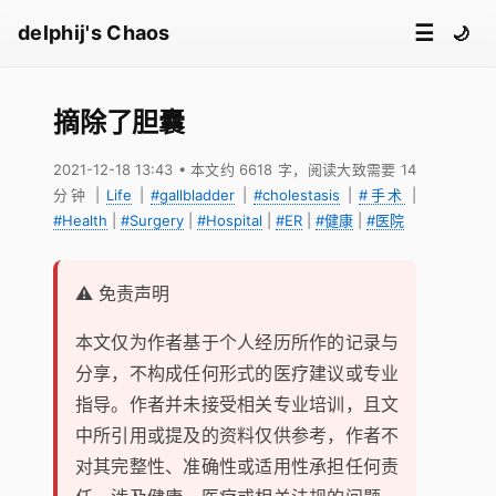
☰
delphij's Chaos
🌙
摘除了胆囊
2021-12-18 13:43
• 本文约 6618 字，阅读大致需要 14
分钟
|
Life
|
#gallbladder
|
#cholestasis
|
#手术
|
#Health
|
#Surgery
|
#Hospital
|
#ER
|
#健康
|
#医院
⚠️ 免责声明
本文仅为作者基于个人经历所作的记录与
分享，不构成任何形式的医疗建议或专业
指导。作者并未接受相关专业培训，且文
中所引用或提及的资料仅供参考，作者不
对其完整性、准确性或适用性承担任何责