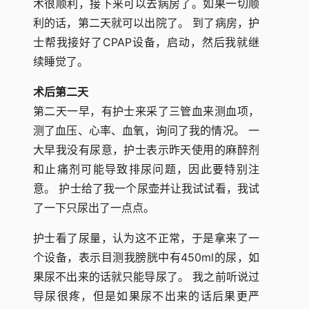
术很顺利，接下来可以去病房了。如果一切顺
利的话，第二天就可以出院了。 到了病房，护
士帮我接好了CPAP设备，启动，然后我就继
续睡觉了。
术后第二天
第二天一早，有护士来采了三管血来测血项，
测了血压、心率、血氧，询问了我的情况。 一
大早我没有尿意，护士表示昨天使用的麻醉剂
和止痛剂可能导致排尿问题，因此要特别注
意。 护士给了我一个尿壶并让我试试看，我试
了一下只尿出了一点点。
护士看了尿量，认为这不正常，于是拿来了一
个设备，表示目测我膀胱中有450ml的尿，如
果尿不出来的话就只能导尿了。 我之前听说过
导尿很疼，但是如果尿不出来的话后果更严