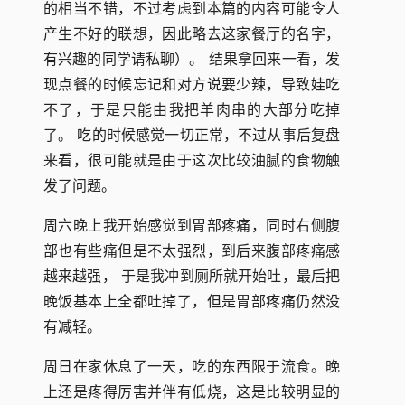
的相当不错，不过考虑到本篇的内容可能令人
产生不好的联想，因此略去这家餐厅的名字，
有兴趣的同学请私聊）。 结果拿回来一看，发
现点餐的时候忘记和对方说要少辣，导致娃吃
不了，于是只能由我把羊肉串的大部分吃掉
了。 吃的时候感觉一切正常，不过从事后复盘
来看，很可能就是由于这次比较油腻的食物触
发了问题。
周六晚上我开始感觉到胃部疼痛，同时右侧腹
部也有些痛但是不太强烈，到后来腹部疼痛感
越来越强， 于是我冲到厕所就开始吐，最后把
晚饭基本上全都吐掉了，但是胃部疼痛仍然没
有减轻。
周日在家休息了一天，吃的东西限于流食。晚
上还是疼得厉害并伴有低烧，这是比较明显的