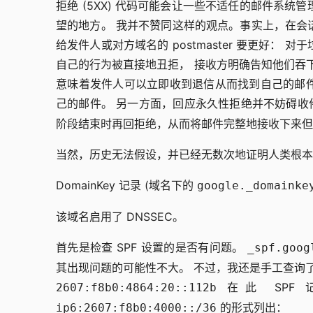
拒绝 (5XX) 代码可能会让一些不适任的邮件系
望的地方。 我并不赞同这样的观点。事实上，在会
给发件人或对方域名的 postmaster 要更好
自己的行为被直接地丑拒， 接收方明确告知他们吞
意味着发件人可以立即收到退信从而找到自己的邮
己的邮件。 另一方面，回应永久性拒绝并不妨碍
阶段结束时再回拒绝，从而将邮件完整地接收下来但
当然，历史无法假设，并已经无数次地证明人类根本
DomainKey 记录 (域名下的
google._domainke
该域名启用了 DNSSEC。
首先是检查 SPF 设置的是否有问题。
_spf.goog
其出现问题的可能性不大。 不过，我还是手工查询了记录
在此 SPF
2607:f8b0:4864:20::112b
的形式列出：
ip6:2607:f8b0:4000::/36