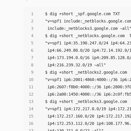
 ip4:130.211.0.0/22 ~all"