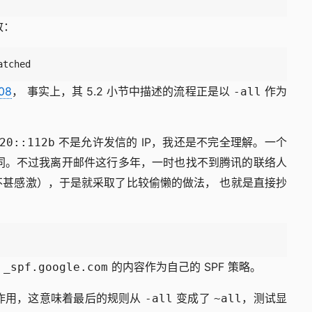
致：
atched
08
， 事实上，其 5.2 小节中描述的流程正是以
作为
-all
不是允许发信的 IP，我还是不完全理解。一个
20::112b
同。不过我离开邮件这行多年，一时也找不到腾讯的联络人
不甚感激），于是就采取了比较偷懒的做法， 也就是直接抄
以
的内容作为自己的 SPF 策略。
_spf.google.com
为副作用，这意味着最后的规则从
变成了
，测试显
-all
~all