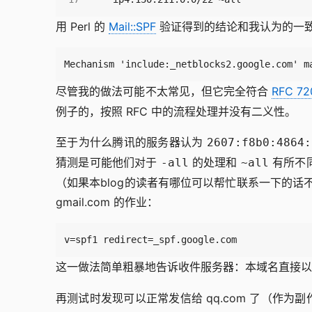
用 Perl 的
Mail::SPF
验证得到的结论和我认为的一
Mechanism 'include:_netblocks2.google.com' m
尽管我的做法可能不太常见，但它完全符合
RFC 72
例子的，按照 RFC 中的流程处理并没有二义性。
至于为什么腾讯的服务器认为
2607:f8b0:4864:
猜测是可能他们对于
的处理和
有所不
-all
~all
（如果本blog的读者有哪位可以帮忙联系一下的话
gmail.com 的作业：
v=spf1 redirect=_spf.google.com
这一做法简单粗暴地告诉收件服务器：本域名直接
再测试时发现可以正常发信给 qq.com 了（作