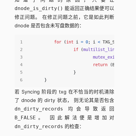
能返回正确结果便可以
dnode_is_dirty()
修正问题。 在修正问题之前，它是如此判断
dnode 是否包含未写盘数据的：
for
(
int
i
=
0
;
i
<
TXG_SIZE
;
i
++
if
(
multilist_link_active
mutex_exit
(
&
dn
->
d
return
(
B_TRUE
);
}
}
若 Syncing 阶段的 txg 在不恰当的时机清除
了 dnode 的 dirty 状态， 则无论其是否包含
均会导致返回
dn_dirty_records
。 因此解法便是增加对
B_FALSE
的检查：
dn_dirty_records