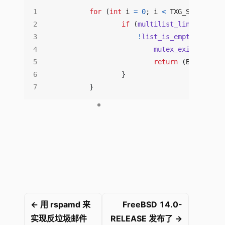
for
(
int
i
=
0
;
i
<
TXG_SIZE
;
i
++
if
(
multilist_link_active
!
list_is_empty
(
&
dn
->
d
mutex_exit
(
&
dn
->
d
return
(
B_TRUE
);
}
}
← 用 rspamd 来
FreeBSD 14.0-
实现反垃圾邮件
RELEASE 发布了 →