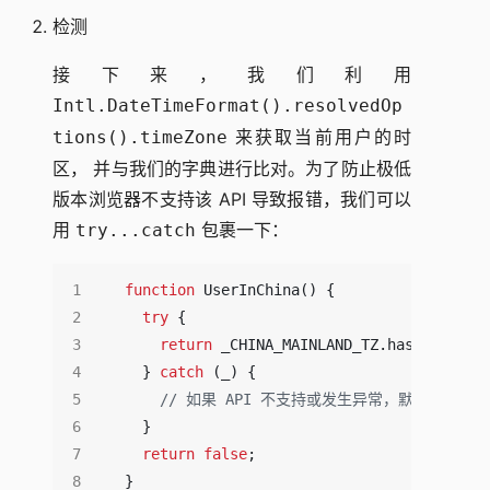
检测
接下来，我们利用
Intl.DateTimeFormat().resolvedOp
来获取当前用户的时
tions().timeZone
区， 并与我们的字典进行比对。为了防止极低
版本浏览器不支持该 API 导致报错，我们可以
用
包裹一下：
try...catch
function
UserInChina
()
{
try
{
return
_CHINA_MAINLAND_TZ
.
has
(
Intl
.
Da
}
catch
(
_
)
{
}
return
false
;
}