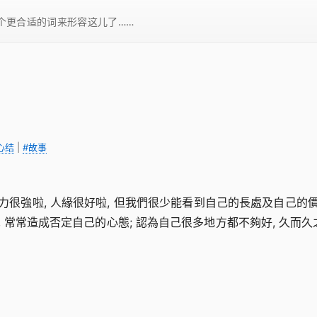
一个更合适的词来形容这儿了……
心结
|
#故事
力很強啦, 人緣很好啦, 但我們很少能看到自己的長處及自己的
 常常造成否定自己的心態; 認為自己很多地方都不夠好, 久而久