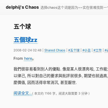
delphij's Chaos
选择chaos这个词是因为~~实在很难找到
五个球
五個球zz
2008-02-24 02:48
|
Shared Chaos
|
#五个球
|
#小丑
|
#工作
|
#
From
here
。
我們很容易看到別人的優點. 像是某人很漂亮啦, 工作能
以律己, 所以對自己的要求與批評就很多, 期望也就過高,
麼價值, 因而活得非常消沉, 甚至厭世.
阅读全文…
( 本文约 1166 字，阅读大致需要 3 分钟 )