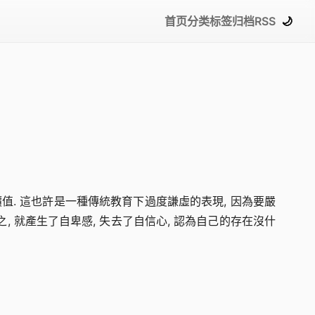
首页
分类
标签
归档
RSS
🌙
價值. 這也許是一種傳統教育下過度謙虛的表現, 因為要嚴
之, 就產生了自卑感, 失去了自信心, 認為自己的存在沒什