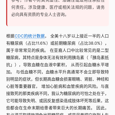
参考，作者不对其完整性、准确性或适用性承担任
何责任。涉及健康、医疗或相关法规的问题，请务
必向具有资质的专业人士咨询。
根据
CDC的统计数据
， 全美十八岁以上接近一半的人口
有糖尿病（占比11.6%）或前期糖尿病（占比38.0%），
属于非常常见的疾病。 在亚裔人口中比较常见的是二型
糖尿病，其特点是身体无法有效利用胰岛素（「胰岛素抵
抗」），导致血糖在血液中累积， 从而引起血糖水平增
加。 与低血糖不同，血糖水平升高通常不会立即导致特
别明显的症状，但长期高血糖会损害眼睛、肾脏、神经和
心脏等重要器官， 增加心脏病和血管疾病的风险。与直
接致死的那类疾病不同，我认为糖尿病的可怕之处在于，
它可能导致失明、或因反复感染造成肢体坏死等后果，这
些都会在生命末期给患者带来巨大的长期痛苦。 因此，