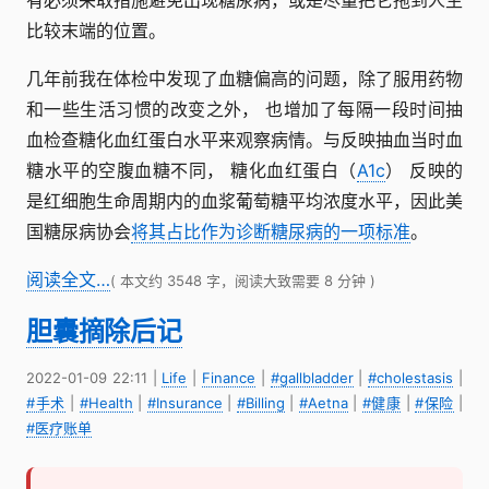
有必须采取措施避免出现糖尿病，或是尽量把它拖到人生
比较末端的位置。
几年前我在体检中发现了血糖偏高的问题，除了服用药物
和一些生活习惯的改变之外， 也增加了每隔一段时间抽
血检查糖化血红蛋白水平来观察病情。与反映抽血当时血
糖水平的空腹血糖不同， 糖化血红蛋白（
A1c
） 反映的
是红细胞生命周期内的血浆葡萄糖平均浓度水平，因此美
国糖尿病协会
将其占比作为诊断糖尿病的一项标准
。
阅读全文…
( 本文约 3548 字，阅读大致需要 8 分钟 )
胆囊摘除后记
2022-01-09 22:11
|
Life
|
Finance
|
#gallbladder
|
#cholestasis
|
#手术
|
#Health
|
#Insurance
|
#Billing
|
#Aetna
|
#健康
|
#保险
|
#医疗账单