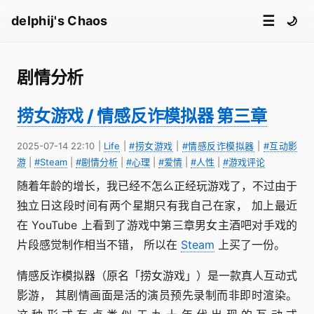
☰
delphij's Chaos
🌙
剧情分析
捞女游戏 / 情感反诈模拟器 第三章
2025-07-14 22:10
|
Life
|
#捞女游戏
|
#情感反诈模拟器
|
#互动影
游
|
#Steam
|
#剧情分析
|
#心理
|
#爱情
|
#人性
|
#游戏评论
随着年龄的增长，我已经不怎么正经玩游戏了，不过由于
独立日这段时间有两个星期只有我自己在家， 加上最近
在 YouTube 上看到了游戏中第三章男女主酒吧对手戏的
片段感觉制作相当不错， 所以在
Steam
上买了一份。
情感反诈模拟器（原名「捞女游戏」）是一款真人互动式
影游， 其剧情画面是活的演员预先录制而非即时渲染。