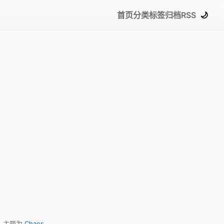
首页
分类
标签
归档
RSS
🌙
，主题为
Chaos
。