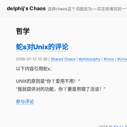
delphij's Chaos
选择chaos这个词是因为~~实在很难找到
哲学
蛇s对Unix的评论
2008-07-12 10:38
|
Shared Chaos
|
#philosophy
|
#Unix
|
#Un
以下内容引用蛇s：
UNIX的原则是"你丫爱用不用！"
“我就提供对的功能，你丫要是用错了活该！”
参与评论
2026 ©
Xin Li
.