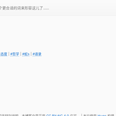
一个更合适的词来形容这儿了……
ix态度
|
#哲学
|
#蛇s
|
#语录
 如无特别说明，本博客文章采用
CC BY-NC 4.0
许可。 | 本站使用
Hugo
构建