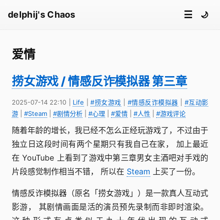
☰
delphij's Chaos
🌙
爱情
捞女游戏 / 情感反诈模拟器 第三章
2025-07-14 22:10
|
Life
|
#捞女游戏
|
#情感反诈模拟器
|
#互动影
游
|
#Steam
|
#剧情分析
|
#心理
|
#爱情
|
#人性
|
#游戏评论
随着年龄的增长，我已经不怎么正经玩游戏了，不过由于
独立日这段时间有两个星期只有我自己在家， 加上最近
在 YouTube 上看到了游戏中第三章男女主酒吧对手戏的
片段感觉制作相当不错， 所以在
Steam
上买了一份。
情感反诈模拟器（原名「捞女游戏」）是一款真人互动式
影游， 其剧情画面是活的演员预先录制而非即时渲染。