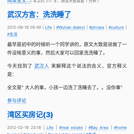
阅读全文…
( 本文约 217 字，阅读大致需要 1 分钟 )
武汉方言：洗洗睡了
2012-08-18 05:49
|
Life
|
#Wuhan dialect
|
#phrase
|
#culture
|
#生活
最早是初中的时候听一个同学讲的，原文大致是说做了一
件没啥意义的事，然后大家可以回家洗洗睡了。
今天找到了
武汉人
来解释这个说法的含义，官方释义
是：
全文是" 大人的事，小孩一边洗了洗睡去了。。没你事"
参与评论
湾区买房记(3)
2012-02-18 23:18
|
Life
|
#real estate
|
#Bay Area
|
#home