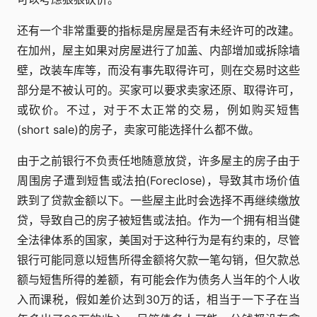
还有一个非常重要的指标是房屋是否有未经许可的改建。
在加州，屋主如果对房屋进行了加盖、内部增加或拆除墙
壁，改装车库等，而没有事先取得许可，则在交易时这些
部分是不被认可的。买家可以要求卖家还原、取得许可，
或砍价。不过，对于不太正常的交易，例如购买短售
(short sale)的房子，卖家可能选择什么都不做。
由于之前银行不负责任地随意放贷，许多屋主的房子由于
周围房子遭到短售或法拍(Foreclose)，导致其市场价值
跌到了贷款金额以下。一些屋主此时会选择不再继续缴放
贷，导致自己的房子被短售或法拍。作为一个拥有相当健
全法律体系的国家，美国对于这种行为是有约束的，尽管
银行可能同意以短售所得金额将欠款一笔勾销，但欠款总
额与短售所得的差额，有可能会作为债务人当年的个人收
入而课税，假如差价达到30万的话，相当于一下子在当