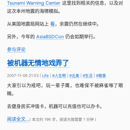
Tsunami Warning Center
这里找到相关的信息，以及对
这次本州地震的海啸模拟。
从美国地震局网站上
看
，余震仍然在继续中。
另外，今年的
AsiaBSDCon
仍会如期举行。
参与评论
被机器无情地戏弄了
2007-11-06 21:53
|
Life
|
#人生啊
|
#北美
|
#生活
|
#糗事
大家引以为戒吧，玩一辈子鹰，也难保不被麻雀啄了眼
睛。
去健身房买冲值卡，机器可以充值也可以办卡。
阅读全文…
( 本文约 196 字，阅读大致需要 1 分钟 )