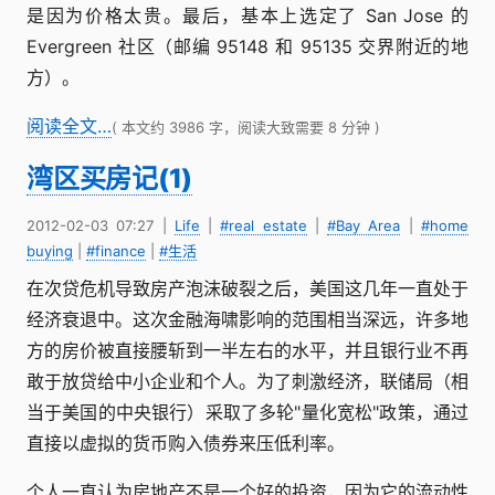
是因为价格太贵。最后，基本上选定了 San Jose 的
Evergreen 社区（邮编 95148 和 95135 交界附近的地
方）。
阅读全文…
( 本文约 3986 字，阅读大致需要 8 分钟 )
湾区买房记(1)
2012-02-03 07:27
|
Life
|
#real estate
|
#Bay Area
|
#home
buying
|
#finance
|
#生活
在次贷危机导致房产泡沫破裂之后，美国这几年一直处于
经济衰退中。这次金融海啸影响的范围相当深远，许多地
方的房价被直接腰斩到一半左右的水平，并且银行业不再
敢于放贷给中小企业和个人。为了刺激经济，联储局（相
当于美国的中央银行）采取了多轮"量化宽松"政策，通过
直接以虚拟的货币购入债券来压低利率。
个人一直认为房地产不是一个好的投资，因为它的流动性