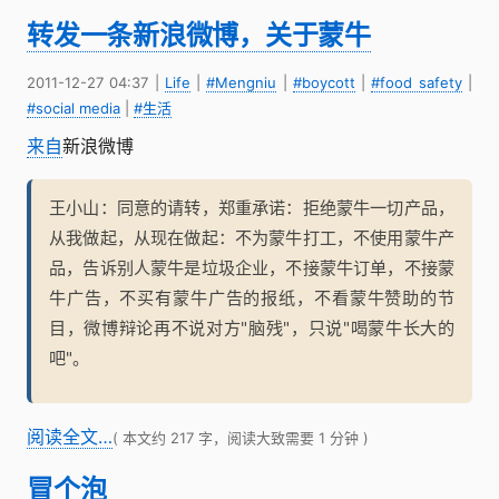
转发一条新浪微博，关于蒙牛
2011-12-27 04:37
|
Life
|
#Mengniu
|
#boycott
|
#food safety
|
#social media
|
#生活
来自
新浪微博
王小山：同意的请转，郑重承诺：拒绝蒙牛一切产品，
从我做起，从现在做起：不为蒙牛打工，不使用蒙牛产
品，告诉别人蒙牛是垃圾企业，不接蒙牛订单，不接蒙
牛广告，不买有蒙牛广告的报纸，不看蒙牛赞助的节
目，微博辩论再不说对方"脑残"，只说"喝蒙牛长大的
吧"。
阅读全文…
( 本文约 217 字，阅读大致需要 1 分钟 )
冒个泡