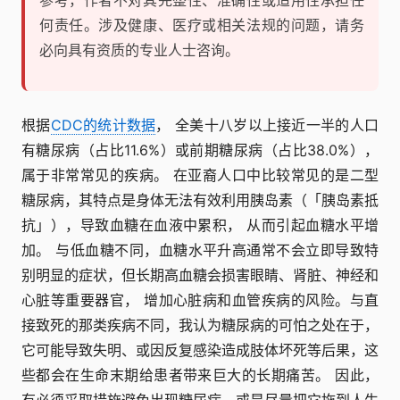
参考，作者不对其完整性、准确性或适用性承担任
何责任。涉及健康、医疗或相关法规的问题，请务
必向具有资质的专业人士咨询。
根据
CDC的统计数据
， 全美十八岁以上接近一半的人口
有糖尿病（占比11.6%）或前期糖尿病（占比38.0%），
属于非常常见的疾病。 在亚裔人口中比较常见的是二型
糖尿病，其特点是身体无法有效利用胰岛素（「胰岛素抵
抗」），导致血糖在血液中累积， 从而引起血糖水平增
加。 与低血糖不同，血糖水平升高通常不会立即导致特
别明显的症状，但长期高血糖会损害眼睛、肾脏、神经和
心脏等重要器官， 增加心脏病和血管疾病的风险。与直
接致死的那类疾病不同，我认为糖尿病的可怕之处在于，
它可能导致失明、或因反复感染造成肢体坏死等后果，这
些都会在生命末期给患者带来巨大的长期痛苦。 因此，