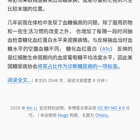
有必须采取措施避免出现糖尿病，或是尽量把它拖到人生
比较末端的位置。
几年前我在体检中发现了血糖偏高的问题，除了服用药物
和一些生活习惯的改变之外， 也增加了每隔一段时间抽
血检查糖化血红蛋白水平来观察病情。与反映抽血当时血
糖水平的空腹血糖不同， 糖化血红蛋白（
A1c
） 反映的
是红细胞生命周期内的血浆葡萄糖平均浓度水平，因此美
国糖尿病协会
将其占比作为诊断糖尿病的一项标准
。
阅读全文…
( 本文约 3548 字，阅读大致需要 8 分钟 )
2026 ©
Xin Li
. 如无特别说明，本博客文章采用
CC BY-NC 4.0
许
可。 | 本站使用
Hugo
构建，主题为
Chaos
。