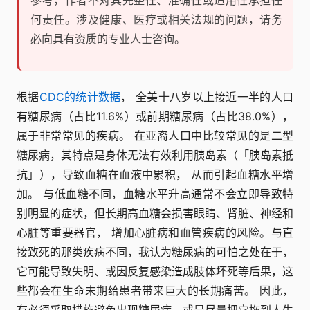
参考，作者不对其完整性、准确性或适用性承担任
何责任。涉及健康、医疗或相关法规的问题，请务
必向具有资质的专业人士咨询。
根据
CDC的统计数据
， 全美十八岁以上接近一半的人口
有糖尿病（占比11.6%）或前期糖尿病（占比38.0%），
属于非常常见的疾病。 在亚裔人口中比较常见的是二型
糖尿病，其特点是身体无法有效利用胰岛素（「胰岛素抵
抗」），导致血糖在血液中累积， 从而引起血糖水平增
加。 与低血糖不同，血糖水平升高通常不会立即导致特
别明显的症状，但长期高血糖会损害眼睛、肾脏、神经和
心脏等重要器官， 增加心脏病和血管疾病的风险。与直
接致死的那类疾病不同，我认为糖尿病的可怕之处在于，
它可能导致失明、或因反复感染造成肢体坏死等后果，这
些都会在生命末期给患者带来巨大的长期痛苦。 因此，