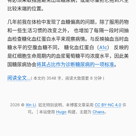
有必须采取措施避免出现糖尿病，或是尽量把它拖到人生
比较末端的位置。
几年前我在体检中发现了血糖偏高的问题，除了服用药物
和一些生活习惯的改变之外， 也增加了每隔一段时间抽
血检查糖化血红蛋白水平来观察病情。与反映抽血当时血
糖水平的空腹血糖不同， 糖化血红蛋白（
A1c
） 反映的
是红细胞生命周期内的血浆葡萄糖平均浓度水平，因此美
国糖尿病协会
将其占比作为诊断糖尿病的一项标准
。
阅读全文…
( 本文约 3548 字，阅读大致需要 8 分钟 )
2026 ©
Xin Li
. 如无特别说明，本博客文章采用
CC BY-NC 4.0
许
可。 | 本站使用
Hugo
构建，主题为
Chaos
。