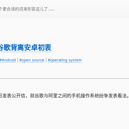
一个更合适的词来形容这儿了……
谷歌背离安卓初衷
#Android
|
#open source
|
#operating system
今日发表公开信，就谷歌与阿里之间的手机操作系统纷争发表看