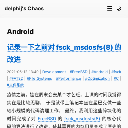
☰
delphij's Chaos
🌙
Android
记录一下之前对 fsck_msdosfs(8) 的
改进
2021-06-12 13:49
|
Development
|
#FreeBSD
|
#Android
|
#fsck
|
#FAT32
|
#File Systems
|
#Performance
|
#Optimization
|
#C
|
#文件系统
疫情之前，娃在周末会去某个才艺班，上课的时间我觉得
实在是比较无聊， 于是就带上笔记本坐在星巴克做一些
较小规模的代码清理工作。 最终，我利用这些碎块化的
时间完成了对
FreeBSD
的
fsck_msdosfs(8)
的核心代
码的算法进行了改进，使其需要的内存用量变成了原先的