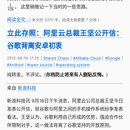
1
1
， 这里稍微记一下当时的一些思路。
128
\over
128
阅读全文…
( 本文约 3370 字，阅读大致需要 7 分钟 )
立此存照：阿里云总裁王坚公开信：
谷歌背离安卓初衷
2012-09-19 17:25
|
Shared Chaos
|
#Alibaba Cloud
|
#Google
|
#Android
|
#open source
|
#operating system
纯转发，不评论。(
存档防止将来有人删贴反悔。
)
来自
新浪科技
新浪科技讯 9月18日下午消息，阿里云公司总裁王坚今日
发表公开信，就谷歌与阿里之间的手机操作系统纷争发表
看法。王坚认为，谷歌利用自己形成的优势，强迫合作伙
伴限制对手，这一做法背离了谷歌坚持的开放原则。