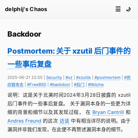
☰
delphij's Chaos
🌙
Backdoor
Postmortem: 关于 xzutil 后门事件的
一些事后复盘
2025-06-21 22:55
|
Security
|
#xz
|
#xzutils
|
#postmortem
|
#供
应链攻击
|
#FreeBSD
|
#backdoor
|
#后门
|
#liblzma
说明：这是关于北美时间2024年3月28日披露的 xzutil
后门事件的一些事后复盘。 关于漏洞本身的一些更为详
细的背景和细节以及其发现过程， 在
Bryan Cantrill
和
Andres Freund
的这次
访谈
中有相当详尽的说明。由于
漏洞并非我们发现，在此便不再赘述漏洞本身的细节。