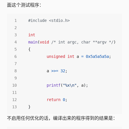
面这个测试程序：
#include
<stdio.h>
int
main
(
void
/* int argc, char **argv */
)
{
unsigned
int
a
=
0x5a5a5a5a
;
a
>>=
32
;
printf
(
"%x
\n
"
,
a
);
return
0
;
}
不启用任何优化的话，编译出来的程序得到的结果是：