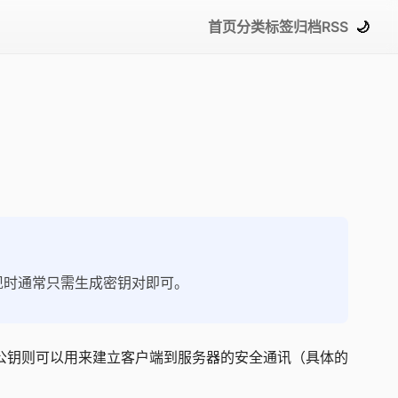
首页
分类
标签
归档
RSS
🌙
，现时通常只需生成密钥对即可。
器公钥则可以用来建立客户端到服务器的安全通讯（具体的