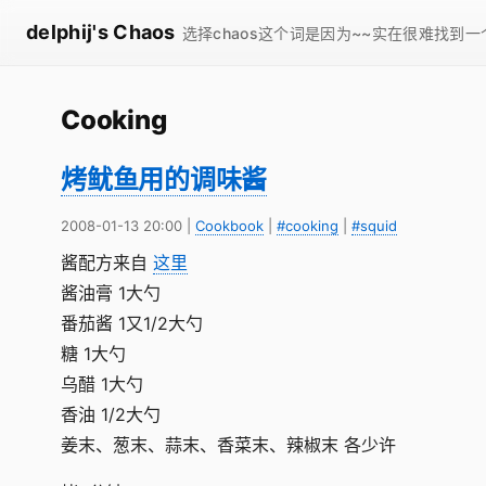
delphij's Chaos
选择chaos这个词是因为~~实在很难找到
Cooking
烤鱿鱼用的调味酱
2008-01-13 20:00
|
Cookbook
|
#cooking
|
#squid
酱配方来自
这里
酱油膏 1大勺
番茄酱 1又1/2大勺
糖 1大勺
乌醋 1大勺
香油 1/2大勺
姜末、葱末、蒜末、香菜末、辣椒末 各少许