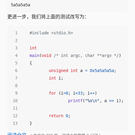
5a5a5a5a
更进一步，我们将上面的测试改写为：
#include
<stdio.h>
int
main
(
void
/* int argc, char **argv */
)
{
unsigned
int
a
=
0x5a5a5a5a
;
int
i
;
for
(
i
=
0
;
i
<
33
;
i
++
)
printf
(
"%x
\n
"
,
a
>>
i
);
return
0
;
}