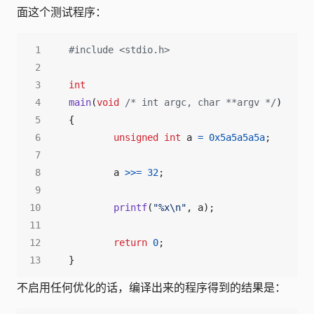
面这个测试程序：
#include
<stdio.h>
int
main
(
void
/* int argc, char **argv */
)
{
unsigned
int
a
=
0x5a5a5a5a
;
a
>>=
32
;
printf
(
"%x
\n
"
,
a
);
return
0
;
}
不启用任何优化的话，编译出来的程序得到的结果是：