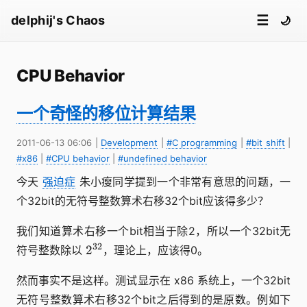
☰
delphij's Chaos
🌙
CPU Behavior
一个奇怪的移位计算结果
2011-06-13 06:06
|
Development
|
#C programming
|
#bit shift
|
#x86
|
#CPU behavior
|
#undefined behavior
今天
强迫症
朱小瘦同学提到一个非常有意思的问题，一
个32bit的无符号整数算术右移32个bit应该得多少？
我们知道算术右移一个bit相当于除2，所以一个32bit无
2^{32}
32
2
符号整数除以
，理论上，应该得0。
然而事实不是这样。测试显示在 x86 系统上，一个32bit
无符号整数算术右移32个bit之后得到的是原数。例如下